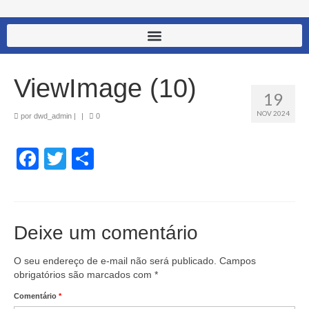
ViewImage (10)
19
NOV 2024
por
dwd_admin
|
|
0
Facebook
Twitter
Share
Deixe um comentário
O seu endereço de e-mail não será publicado.
Campos
obrigatórios são marcados com
*
Comentário
*