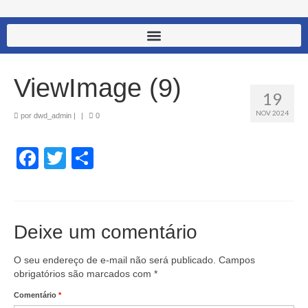
ViewImage (9)
19
NOV 2024
por
dwd_admin
|
|
0
Facebook
Twitter
Share
Deixe um comentário
O seu endereço de e-mail não será publicado.
Campos
obrigatórios são marcados com
*
Comentário
*