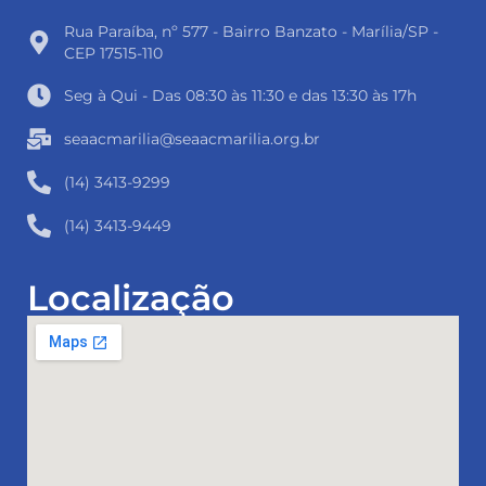
Rua Paraíba, nº 577 - Bairro Banzato - Marília/SP -
CEP 17515-110
Seg à Qui - Das 08:30 às 11:30 e das 13:30 às 17h
seaacmarilia@seaacmarilia.org.br
(14) 3413-9299
(14) 3413-9449
Localização