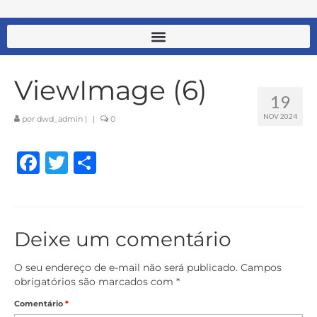
ViewImage (6)
19
NOV 2024
por
dwd_admin
|
|
0
Facebook
Twitter
Share
Deixe um comentário
O seu endereço de e-mail não será publicado.
Campos
obrigatórios são marcados com
*
Comentário
*