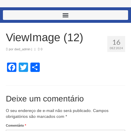
ViewImage (12)
16
DEZ 2024
por
dwd_admin
|
|
0
Facebook
Twitter
Share
Deixe um comentário
O seu endereço de e-mail não será publicado.
Campos
obrigatórios são marcados com
*
Comentário
*