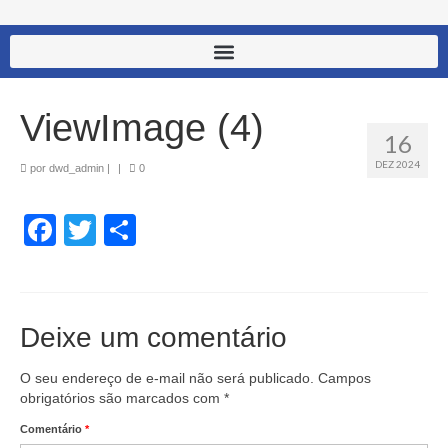
ViewImage (4)
16
DEZ 2024
por
dwd_admin
|
|
0
Facebook
Twitter
Share
Deixe um comentário
O seu endereço de e-mail não será publicado.
Campos
obrigatórios são marcados com
*
Comentário
*