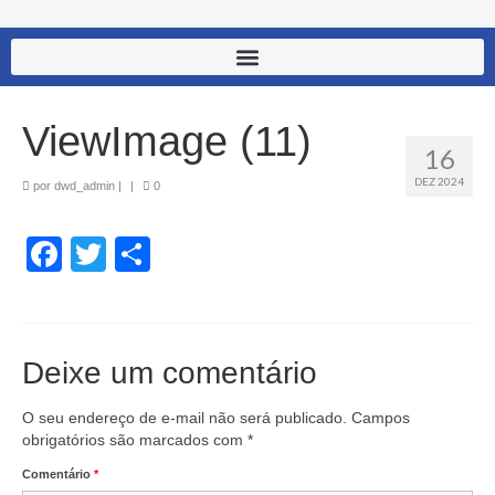
ViewImage (11)
16
DEZ 2024
por
dwd_admin
|
|
0
Facebook
Twitter
Share
Deixe um comentário
O seu endereço de e-mail não será publicado.
Campos
obrigatórios são marcados com
*
Comentário
*