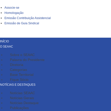
Associe-se
Homologação
Emissão Contribuição Assistencial
Emissão de Guia Sindical
INÍCIO
O SEAAC
Sobre o SEAAC
Palavra do Presidente
Diretoria
Categorias
Base Territorial
Fique Sócio
NOTÍCIAS E DESTAQUES
Notícias SEAAC
Notícias Gerais
Notícias Destaque
Publicações