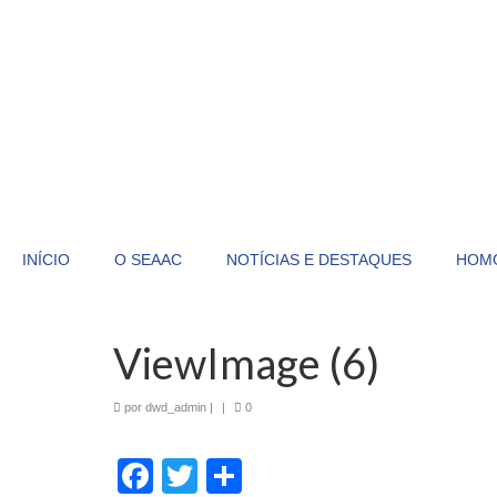
INÍCIO
O SEAAC
NOTÍCIAS E DESTAQUES
HOM
ViewImage (6)
por
dwd_admin
|
|
0
Facebook
Twitter
Share