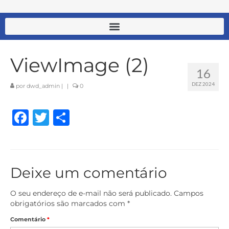
ViewImage (2)
16
DEZ 2024
por
dwd_admin
|
|
0
Facebook
Twitter
Share
Deixe um comentário
O seu endereço de e-mail não será publicado.
Campos
obrigatórios são marcados com
*
Comentário
*