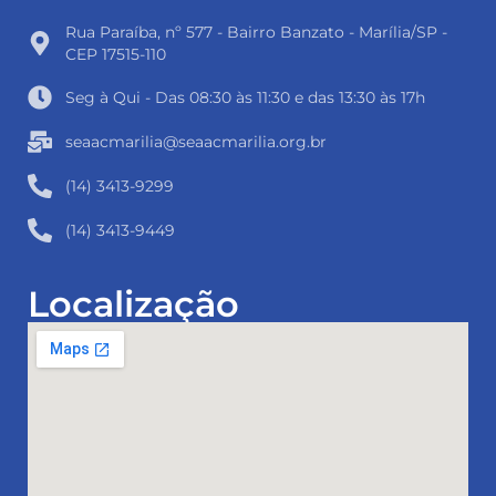
Rua Paraíba, nº 577 - Bairro Banzato - Marília/SP -
CEP 17515-110
Seg à Qui - Das 08:30 às 11:30 e das 13:30 às 17h
seaacmarilia@seaacmarilia.org.br
(14) 3413-9299
(14) 3413-9449
Localização