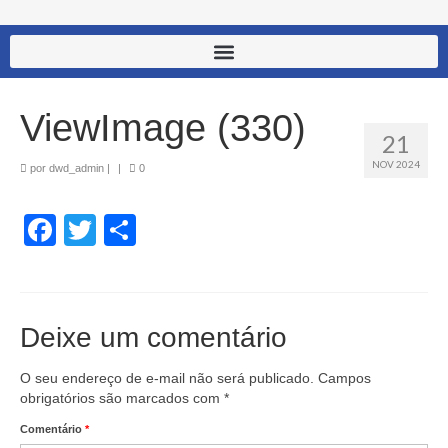
ViewImage (330)
21
NOV 2024
por
dwd_admin
|
|
0
Facebook
Twitter
Share
Deixe um comentário
O seu endereço de e-mail não será publicado.
Campos
obrigatórios são marcados com
*
Comentário
*