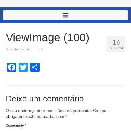
ViewImage (100)
16
DEZ 2024
por
dwd_admin
|
|
0
Facebook
Twitter
Share
Deixe um comentário
O seu endereço de e-mail não será publicado.
Campos
obrigatórios são marcados com
*
Comentário
*