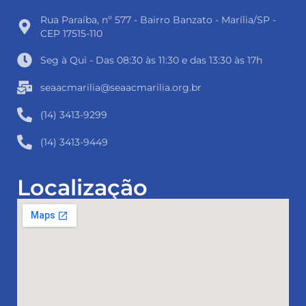
Rua Paraíba, nº 577 - Bairro Banzato - Marília/SP -
CEP 17515-110
Seg à Qui - Das 08:30 às 11:30 e das 13:30 às 17h
seaacmarilia@seaacmarilia.org.br
(14) 3413-9299
(14) 3413-9449
Localização