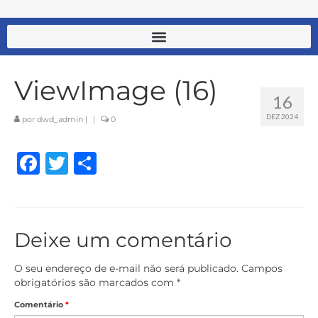
ViewImage (16)
16
DEZ 2024
por
dwd_admin
|
|
0
Facebook
Twitter
Share
Deixe um comentário
O seu endereço de e-mail não será publicado.
Campos
obrigatórios são marcados com
*
Comentário
*