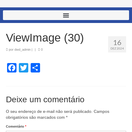
ViewImage (30)
16
DEZ 2024
por
dwd_admin
|
|
0
Facebook
Twitter
Share
Deixe um comentário
O seu endereço de e-mail não será publicado.
Campos
obrigatórios são marcados com
*
Comentário
*