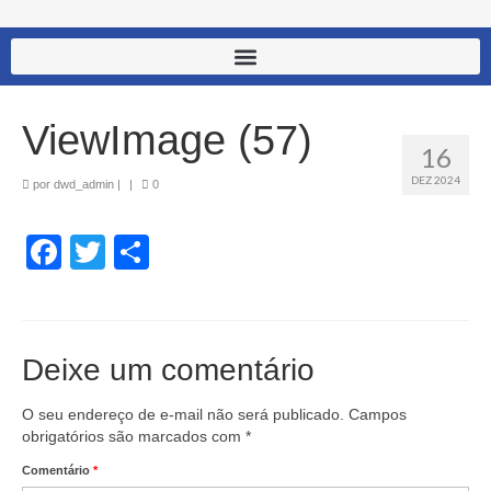
ViewImage (57)
16
DEZ 2024
por
dwd_admin
|
|
0
Facebook
Twitter
Share
Deixe um comentário
O seu endereço de e-mail não será publicado.
Campos
obrigatórios são marcados com
*
Comentário
*