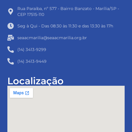
Rua Paraíba, nº 577 - Bairro Banzato - Marília/SP -
CEP 17515-110
Seg à Qui - Das 08:30 às 11:30 e das 13:30 às 17h
seaacmarilia@seaacmarilia.org.br
(14) 3413-9299
(14) 3413-9449
Localização