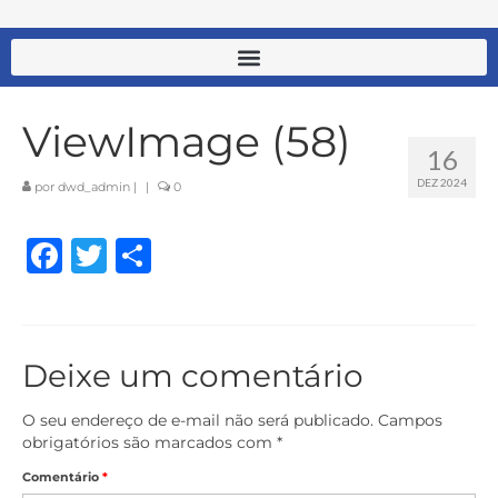
ViewImage (58)
16
DEZ 2024
por
dwd_admin
|
|
0
Facebook
Twitter
Share
Deixe um comentário
O seu endereço de e-mail não será publicado.
Campos
obrigatórios são marcados com
*
Comentário
*