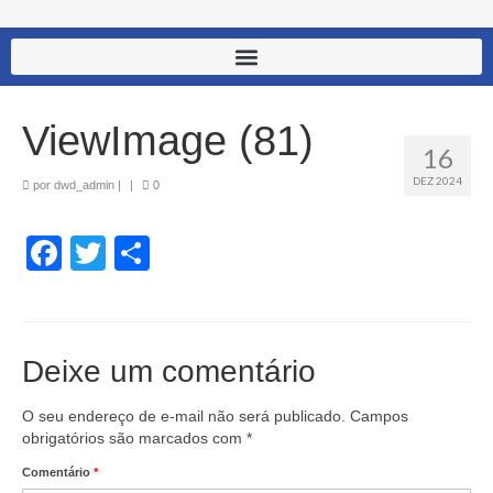
ViewImage (81)
16
DEZ 2024
por
dwd_admin
|
|
0
Facebook
Twitter
Share
Deixe um comentário
O seu endereço de e-mail não será publicado.
Campos
obrigatórios são marcados com
*
Comentário
*