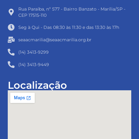
Rua Paraíba, nº 577 - Bairro Banzato - Marília/SP -
CEP 17515-110
Seg à Qui - Das 08:30 às 11:30 e das 13:30 às 17h
seaacmarilia@seaacmarilia.org.br
(14) 3413-9299
(14) 3413-9449
Localização