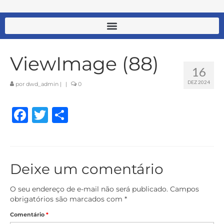
ViewImage (88)
16
DEZ 2024
por
dwd_admin
|
|
0
Facebook
Twitter
Share
Deixe um comentário
O seu endereço de e-mail não será publicado.
Campos
obrigatórios são marcados com
*
Comentário
*