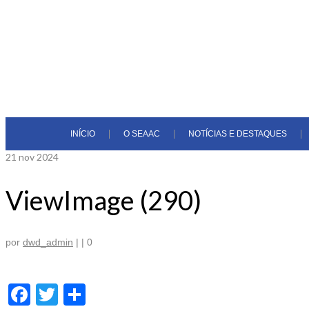
INÍCIO
O SEAAC
NOTÍCIAS E DESTAQUES
21
nov 2024
ViewImage (290)
por
dwd_admin
|
|
0
Facebook
Twitter
Share