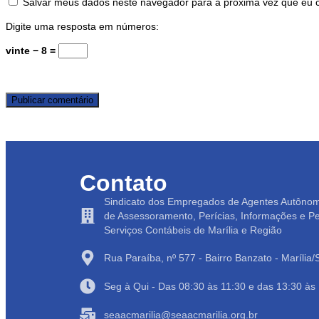
Salvar meus dados neste navegador para a próxima vez que eu 
Digite uma resposta em números:
vinte − 8 =
Contato
Sindicato dos Empregados de Agentes Autôno
de Assessoramento, Perícias, Informações e P
Serviços Contábeis de Marília e Região
Rua Paraíba, nº 577 - Bairro Banzato - Marília
Seg à Qui - Das 08:30 às 11:30 e das 13:30 às
seaacmarilia@seaacmarilia.org.br