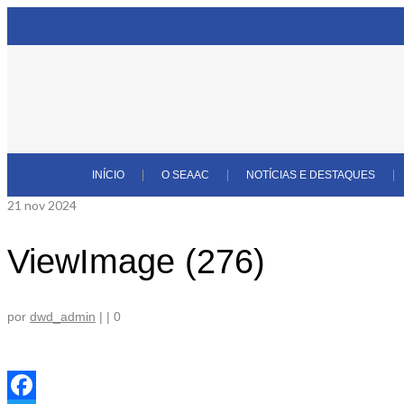
INÍCIO
O SEAAC
NOTÍCIAS E DESTAQUES
21
nov 2024
ViewImage (276)
por
dwd_admin
|
|
0