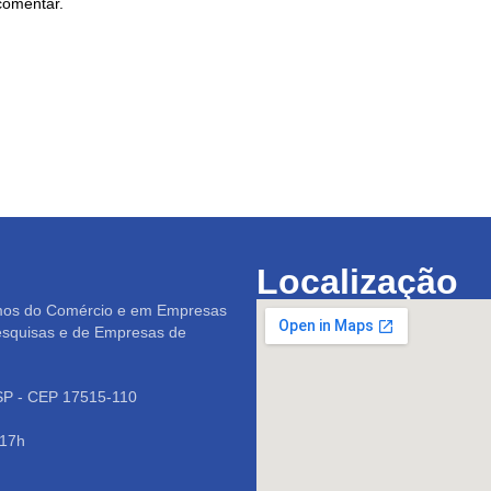
comentar.
Localização
mos do Comércio e em Empresas
esquisas e de Empresas de
/SP - CEP 17515-110
 17h