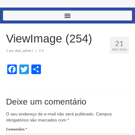
ViewImage (254)
21
NOV 2024
por
dwd_admin
|
|
0
Facebook
Twitter
Share
Deixe um comentário
O seu endereço de e-mail não será publicado.
Campos
obrigatórios são marcados com
*
Comentário
*