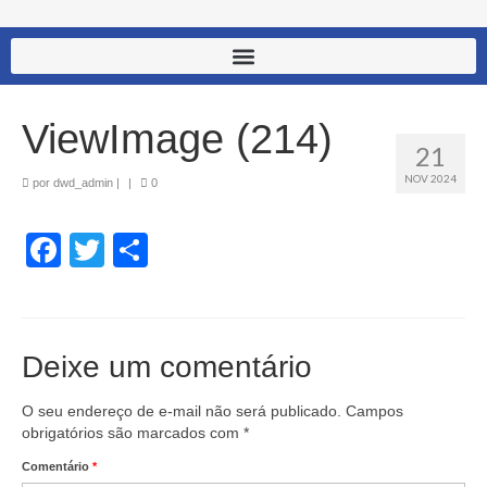
ViewImage (214)
21
NOV 2024
por
dwd_admin
|
|
0
Facebook
Twitter
Share
Deixe um comentário
O seu endereço de e-mail não será publicado.
Campos
obrigatórios são marcados com
*
Comentário
*