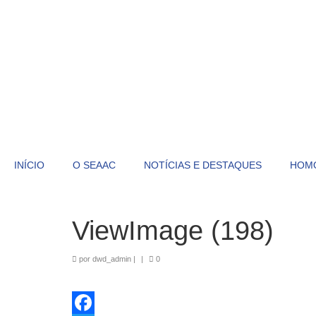
INÍCIO
O SEAAC
NOTÍCIAS E DESTAQUES
HOM
ViewImage (198)
por
dwd_admin
|
|
0