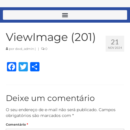
ViewImage (201)
21
NOV 2024
por
dwd_admin
|
|
0
Facebook
Twitter
Share
Deixe um comentário
O seu endereço de e-mail não será publicado.
Campos
obrigatórios são marcados com
*
Comentário
*