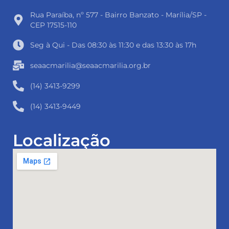
Rua Paraíba, nº 577 - Bairro Banzato - Marília/SP -
CEP 17515-110
Seg à Qui - Das 08:30 às 11:30 e das 13:30 às 17h
seaacmarilia@seaacmarilia.org.br
(14) 3413-9299
(14) 3413-9449
Localização