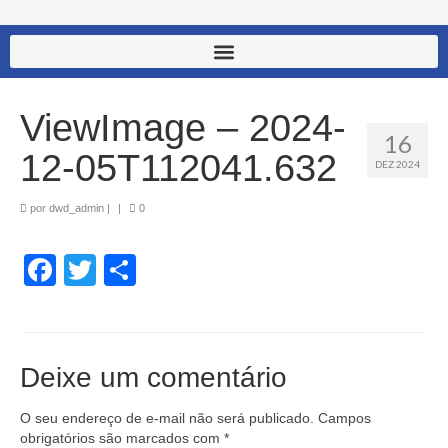
ViewImage – 2024-
16
12-05T112041.632
DEZ 2024
por
dwd_admin
|
|
0
Facebook
Twitter
Share
Deixe um comentário
O seu endereço de e-mail não será publicado.
Campos
obrigatórios são marcados com
*