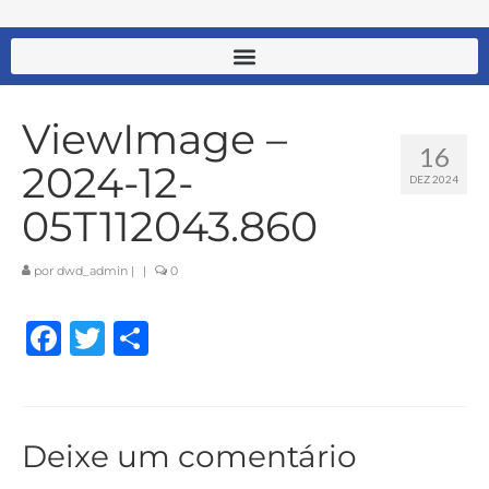
ViewImage –
16
2024-12-
DEZ 2024
05T112043.860
por
dwd_admin
|
|
0
Facebook
Twitter
Share
Deixe um comentário