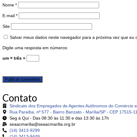
Nome
*
E-mail
*
Site
Salvar meus dados neste navegador para a próxima vez que eu 
Digite uma resposta em números:
um × três =
Contato
Sindicato dos Empregados de Agentes Autônomos do Comércio e 
Rua Paraíba, nº 577 - Bairro Banzato - Marília/SP - CEP 17515-1
Seg à Qui - Das 08:30 às 11:30 e das 13:30 às 17h
seaacmarilia@seaacmarilia.org.br
(14) 3413-9299
(14) 3413-9449