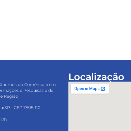
Localização
tônomos do Comércio e em
ormações e Pesquisas e de
 e Região
ia/SP - CEP 17515-110
 17h