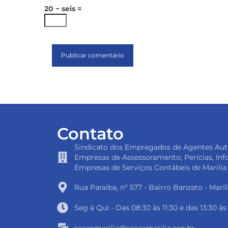
20 − seis =
Contato
Sindicato dos Empregados de Agentes Au
Empresas de Assessoramento, Perícias, Inf
Empresas de Serviços Contábeis de Marília
Rua Paraíba, nº 577 - Bairro Banzato - Maríl
Seg à Qui - Das 08:30 às 11:30 e das 13:30 às