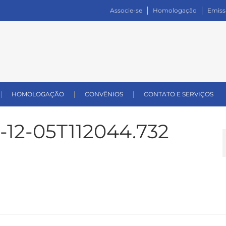
Associe-se
Homologação
Emiss
HOMOLOGAÇÃO
CONVÊNIOS
CONTATO E SERVIÇOS
-12-05T112044.732