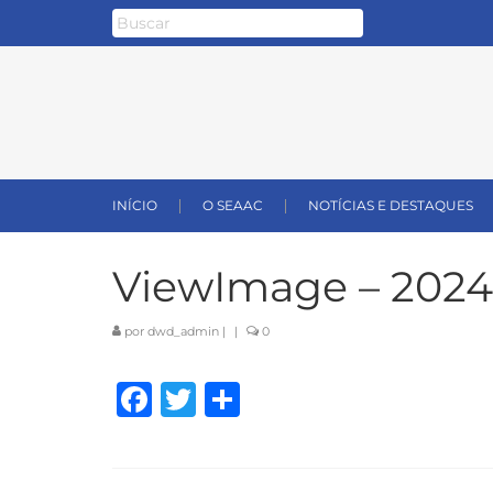
INÍCIO
O SEAAC
NOTÍCIAS E DESTAQUES
ViewImage – 2024
por
dwd_admin
|
|
0
Facebook
Twitter
Share