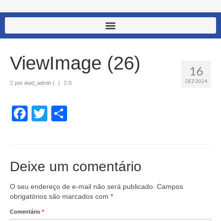
ViewImage (26)
16
DEZ 2024
por
dwd_admin
|
|
0
Facebook
Twitter
Share
Deixe um comentário
O seu endereço de e-mail não será publicado.
Campos
obrigatórios são marcados com
*
Comentário
*