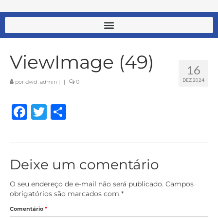
ViewImage (49)
16
DEZ 2024
por
dwd_admin
|
|
0
Facebook
Twitter
Share
Deixe um comentário
O seu endereço de e-mail não será publicado.
Campos
obrigatórios são marcados com
*
Comentário
*