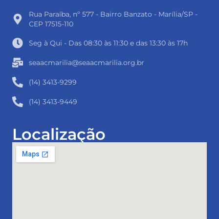
Rua Paraíba, nº 577 - Bairro Banzato - Marília/SP -
CEP 17515-110
Seg à Qui - Das 08:30 às 11:30 e das 13:30 às 17h
seaacmarilia@seaacmarilia.org.br
(14) 3413-9299
(14) 3413-9449
Localização