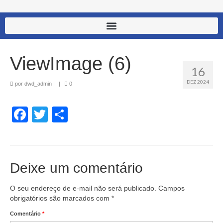
ViewImage (6)
16
DEZ 2024
por
dwd_admin
|
|
0
Facebook
Twitter
Share
Deixe um comentário
O seu endereço de e-mail não será publicado.
Campos
obrigatórios são marcados com
*
Comentário
*