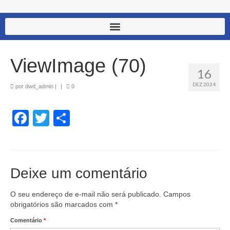
ViewImage (70)
16
DEZ 2024
por
dwd_admin
|
|
0
Facebook
Twitter
Share
Deixe um comentário
O seu endereço de e-mail não será publicado.
Campos
obrigatórios são marcados com
*
Comentário
*