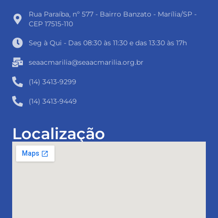
Rua Paraíba, nº 577 - Bairro Banzato - Marília/SP -
CEP 17515-110
Seg à Qui - Das 08:30 às 11:30 e das 13:30 às 17h
seaacmarilia@seaacmarilia.org.br
(14) 3413-9299
(14) 3413-9449
Localização