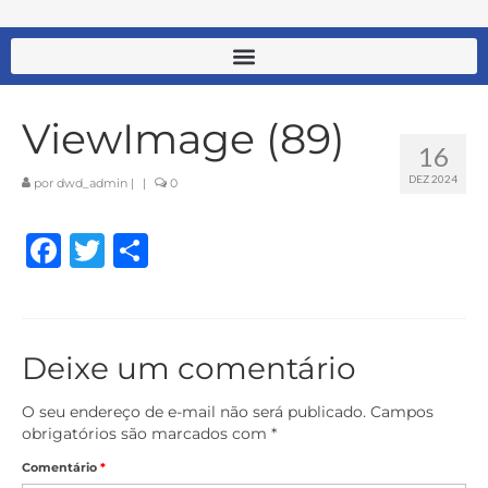
ViewImage (89)
16
DEZ 2024
por
dwd_admin
|
|
0
Facebook
Twitter
Share
Deixe um comentário
O seu endereço de e-mail não será publicado.
Campos
obrigatórios são marcados com
*
Comentário
*