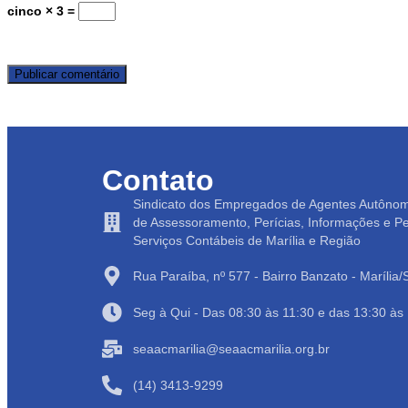
cinco × 3 =
Contato
Sindicato dos Empregados de Agentes Autôno
de Assessoramento, Perícias, Informações e P
Serviços Contábeis de Marília e Região
Rua Paraíba, nº 577 - Bairro Banzato - Marília
Seg à Qui - Das 08:30 às 11:30 e das 13:30 às
seaacmarilia@seaacmarilia.org.br
(14) 3413-9299