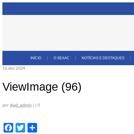
INÍCIO
O SEAAC
NOTÍCIAS E DESTAQUES
16
dez 2024
ViewImage (96)
por
dwd_admin
|
|
0
Facebook
Twitter
Share