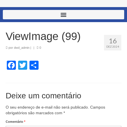
ViewImage (99)
16
DEZ 2024
por
dwd_admin
|
|
0
Facebook
Twitter
Share
Deixe um comentário
O seu endereço de e-mail não será publicado.
Campos
obrigatórios são marcados com
*
Comentário
*