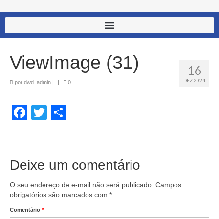
ViewImage (31)
16
DEZ 2024
por
dwd_admin
|
|
0
Facebook
Twitter
Share
Deixe um comentário
O seu endereço de e-mail não será publicado.
Campos
obrigatórios são marcados com
*
Comentário
*