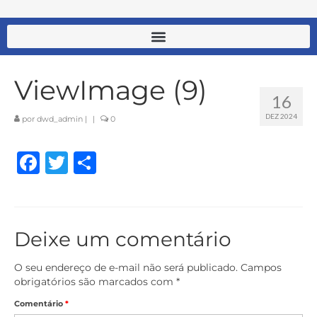
ViewImage (9)
16
DEZ 2024
por
dwd_admin
|
|
0
Facebook
Twitter
Share
Deixe um comentário
O seu endereço de e-mail não será publicado.
Campos
obrigatórios são marcados com
*
Comentário
*