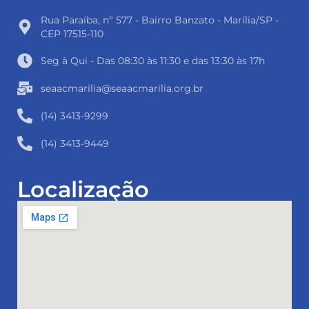
Rua Paraíba, nº 577 - Bairro Banzato - Marília/SP -
CEP 17515-110
Seg à Qui - Das 08:30 às 11:30 e das 13:30 às 17h
seaacmarilia@seaacmarilia.org.br
(14) 3413-9299
(14) 3413-9449
Localização