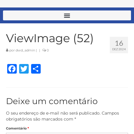
ViewImage (52)
16
DEZ 2024
por
dwd_admin
|
|
0
Facebook
Twitter
Share
Deixe um comentário
O seu endereço de e-mail não será publicado.
Campos
obrigatórios são marcados com
*
Comentário
*