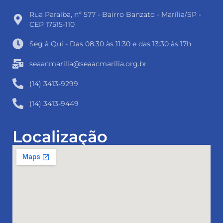
Rua Paraíba, nº 577 - Bairro Banzato - Marília/SP -
CEP 17515-110
Seg à Qui - Das 08:30 às 11:30 e das 13:30 às 17h
seaacmarilia@seaacmarilia.org.br
(14) 3413-9299
(14) 3413-9449
Localização