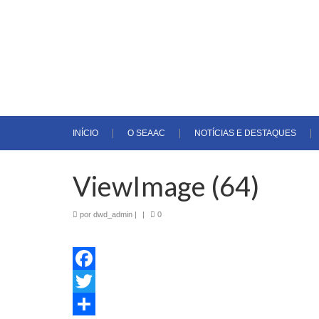
INÍCIO
O SEAAC
NOTÍCIAS E DESTAQUES
ViewImage (64)
por
dwd_admin
|
|
0
Facebook
Twitter