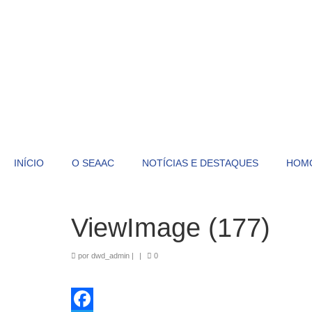
INÍCIO
O SEAAC
NOTÍCIAS E DESTAQUES
HOM
ViewImage (177)
por
dwd_admin
|
|
0