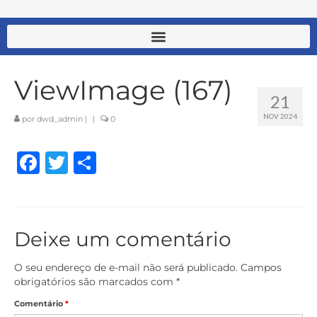
ViewImage (167)
21
NOV 2024
por
dwd_admin
|
|
0
Facebook
Twitter
Share
Deixe um comentário
O seu endereço de e-mail não será publicado.
Campos
obrigatórios são marcados com
*
Comentário
*