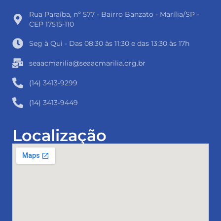
Rua Paraíba, nº 577 - Bairro Banzato - Marília/SP -
CEP 17515-110
Seg à Qui - Das 08:30 às 11:30 e das 13:30 às 17h
seaacmarilia@seaacmarilia.org.br
(14) 3413-9299
(14) 3413-9449
Localização