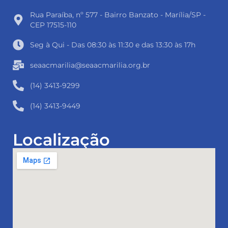
Rua Paraíba, nº 577 - Bairro Banzato - Marília/SP -
CEP 17515-110
Seg à Qui - Das 08:30 às 11:30 e das 13:30 às 17h
seaacmarilia@seaacmarilia.org.br
(14) 3413-9299
(14) 3413-9449
Localização