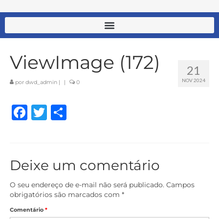
ViewImage (172)
21
NOV 2024
por
dwd_admin
|
|
0
Facebook
Twitter
Share
Deixe um comentário
O seu endereço de e-mail não será publicado.
Campos
obrigatórios são marcados com
*
Comentário
*