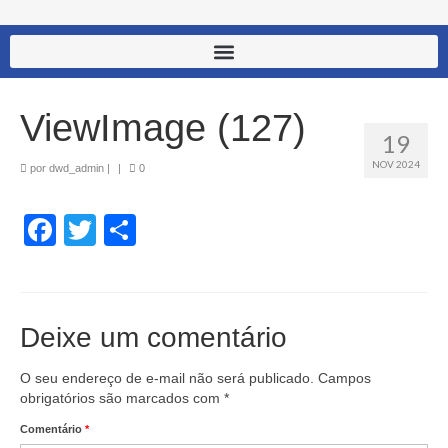
ViewImage (127)
19
NOV 2024
por
dwd_admin
|
|
0
Facebook
Twitter
Share
Deixe um comentário
O seu endereço de e-mail não será publicado.
Campos
obrigatórios são marcados com
*
Comentário
*