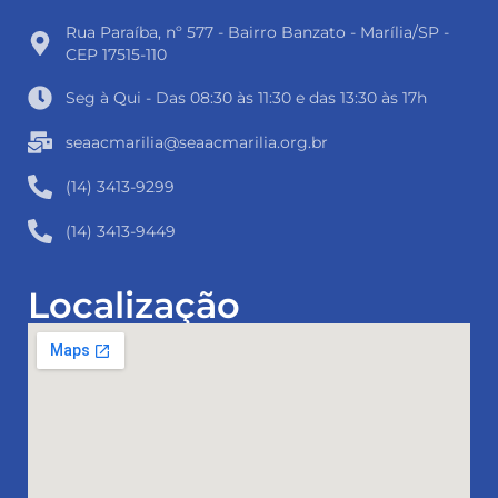
Rua Paraíba, nº 577 - Bairro Banzato - Marília/SP -
CEP 17515-110
Seg à Qui - Das 08:30 às 11:30 e das 13:30 às 17h
seaacmarilia@seaacmarilia.org.br
(14) 3413-9299
(14) 3413-9449
Localização