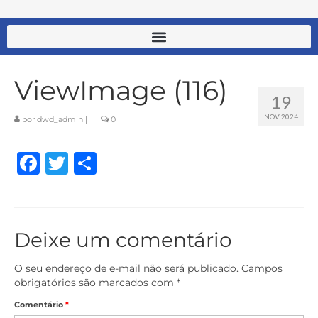
ViewImage (116)
19
NOV 2024
por
dwd_admin
|
|
0
Facebook
Twitter
Share
Deixe um comentário
O seu endereço de e-mail não será publicado.
Campos
obrigatórios são marcados com
*
Comentário
*