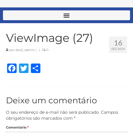
ViewImage (27)
16
DEZ 2024
por
dwd_admin
|
|
0
Facebook
Twitter
Share
Deixe um comentário
O seu endereço de e-mail não será publicado.
Campos
obrigatórios são marcados com
*
Comentário
*