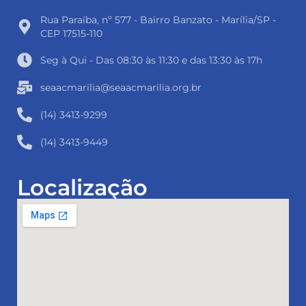
Rua Paraíba, nº 577 - Bairro Banzato - Marília/SP -
CEP 17515-110
Seg à Qui - Das 08:30 às 11:30 e das 13:30 às 17h
seaacmarilia@seaacmarilia.org.br
(14) 3413-9299
(14) 3413-9449
Localização