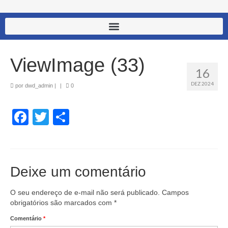
ViewImage (33)
16
DEZ 2024
por
dwd_admin
|
|
0
Facebook
Twitter
Share
Deixe um comentário
O seu endereço de e-mail não será publicado.
Campos
obrigatórios são marcados com
*
Comentário
*