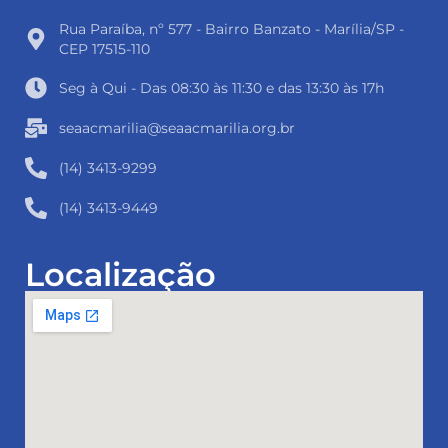
Rua Paraíba, nº 577 - Bairro Banzato - Marília/SP -
CEP 17515-110
Seg à Qui - Das 08:30 às 11:30 e das 13:30 às 17h
seaacmarilia@seaacmarilia.org.br
(14) 3413-9299
(14) 3413-9449
Localização