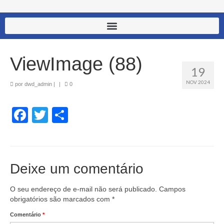
ViewImage (88)
19
NOV 2024
por
dwd_admin
|
|
0
Facebook
Twitter
Share
Deixe um comentário
O seu endereço de e-mail não será publicado.
Campos
obrigatórios são marcados com
*
Comentário
*