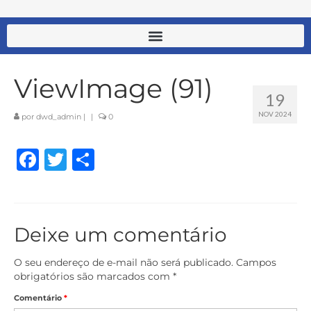
ViewImage (91)
19
NOV 2024
por
dwd_admin
|
|
0
Facebook
Twitter
Share
Deixe um comentário
O seu endereço de e-mail não será publicado.
Campos
obrigatórios são marcados com
*
Comentário
*