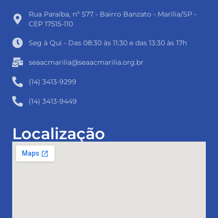
Rua Paraíba, nº 577 - Bairro Banzato - Marília/SP -
CEP 17515-110
Seg à Qui - Das 08:30 às 11:30 e das 13:30 às 17h
seaacmarilia@seaacmarilia.org.br
(14) 3413-9299
(14) 3413-9449
Localização