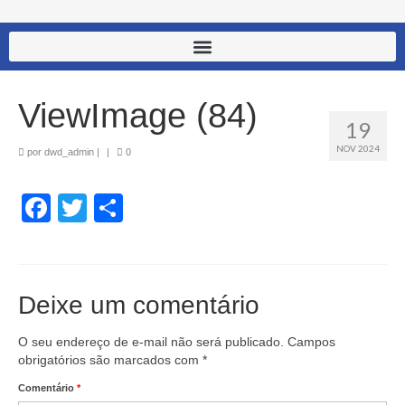
ViewImage (84)
19
NOV 2024
por
dwd_admin
|
|
0
Facebook
Twitter
Share
Deixe um comentário
O seu endereço de e-mail não será publicado.
Campos
obrigatórios são marcados com
*
Comentário
*