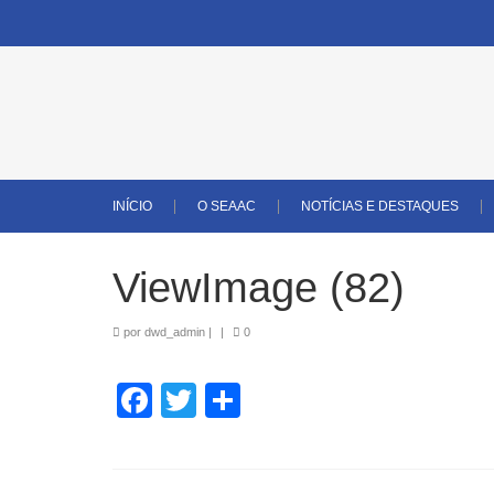
INÍCIO
O SEAAC
NOTÍCIAS E DESTAQUES
ViewImage (82)
por
dwd_admin
|
|
0
Facebook
Twitter
Share